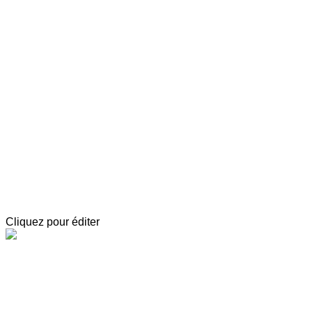
Exporter les lignes sélectionnées
Exporter toutes les colonnes
Exporter uniquement les colonnes affichées
Menu
<
>
Trace de poète 2024 “Le Mexique”
Événements 2024
Trace de poète 2023 - Beat Generation
Événements 2023
?>
Images de la page d'accueil
Cliquez pour éditer