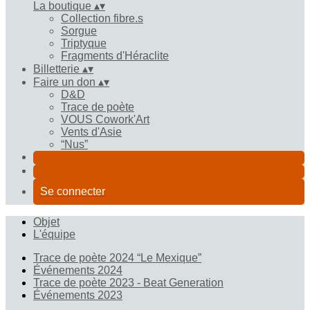
La boutique
▴
▾
Collection fibre.s
Sorgue
Triptyque
Fragments d'Héraclite
Billetterie
▴
▾
Faire un don
▴
▾
D&D
Trace de poète
VOUS Cowork'Art
Vents d'Asie
“Nus”
Se connecter
Objet
L'équipe
Trace de poète 2024 “Le Mexique”
Événements 2024
Trace de poète 2023 - Beat Generation
Événements 2023