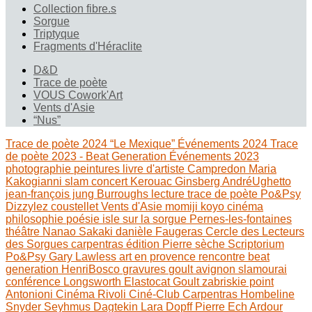
Collection fibre.s
Sorgue
Triptyque
Fragments d'Héraclite
D&D
Trace de poète
VOUS Cowork'Art
Vents d'Asie
“Nus”
Trace de poète 2024 “Le Mexique”
Événements 2024
Trace
de poète 2023 - Beat Generation
Événements 2023
photographie
peintures
livre d'artiste
Campredon
Maria
Kakogianni
slam
concert
Kerouac
Ginsberg
AndréUghetto
jean-françois jung
Burroughs
lecture
trace de poète
Po&Psy
Dizzylez
coustellet
Vents d'Asie
momiji koyo
cinéma
philosophie
poésie
isle sur la sorgue
Pernes-les-fontaines
théâtre
Nanao Sakaki
danièle Faugeras
Cercle des Lecteurs
des Sorgues
carpentras
édition
Pierre sèche
Scriptorium
Po&Psy
Gary Lawless
art en provence
rencontre
beat
generation
HenriBosco
gravures
goult
avignon
slamourai
conférence
Longsworth
Elastocat
Goult
zabriskie point
Antonioni
Cinéma Rivoli
Ciné-Club Carpentras
Hombeline
Snyder
Seyhmus Dagtekin
Lara Dopff
Pierre Ech Ardour