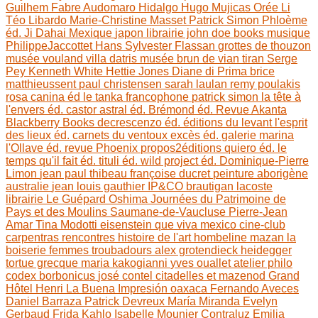
Guilhem Fabre
Audomaro Hidalgo
Hugo Mujicas
Orée Li
Téo Libardo
Marie-Christine Masset
Patrick Simon
Phloème
éd.
Ji Dahai
Mexique
japon
librairie john doe books
musique
PhilippeJaccottet
Hans Sylvester
Flassan
grottes de thouzon
musée vouland
villa datris
musée brun de vian tiran
Serge
Pey
Kenneth White
Hettie Jones
Diane di Prima
brice
matthieussent
paul christensen
sarah laulan
remy poulakis
rosa canina éd
le tanka francophone
patrick simon
la tête à
l'envers éd.
castor astral éd.
Brémond éd.
Revue Akanta
Blackberry Books
decrescenzo éd.
éditions du levant
l'esprit
des lieux éd.
carnets du ventoux
excès éd.
galerie marina
l'Ollave éd.
revue Phoenix
propos2éditions
quiero éd.
le
temps qu'il fait éd.
tituli éd.
wild project éd.
Dominique-Pierre
Limon
jean paul thibeau
françoise ducret
peinture aborigène
australie
jean louis gauthier
IP&CO
brautigan
lacoste
librairie Le Guépard
Oshima
Journées du Patrimoine de
Pays et des Moulins
Saumane-de-Vaucluse
Pierre-Jean
Amar
Tina Modotti
eisenstein
que viva mexico
cine-club
carpentras
rencontres histoire de l'art
hombeline
mazan
la
boiserie
femmes troubadours
alex grotendieck
heidegger
tortue grecque
maria kakogianni
yves ouallet
atelier philo
codex borbonicus
josé contel
citadelles et mazenod
Grand
Hôtel Henri
La Buena Impresión
oaxaca
Fernando Aveces
Daniel Barraza
Patrick Devreux
María Miranda
Evelyn
Gerbaud
Frida Kahlo
Isabelle Mounier
Contraluz
Emilia