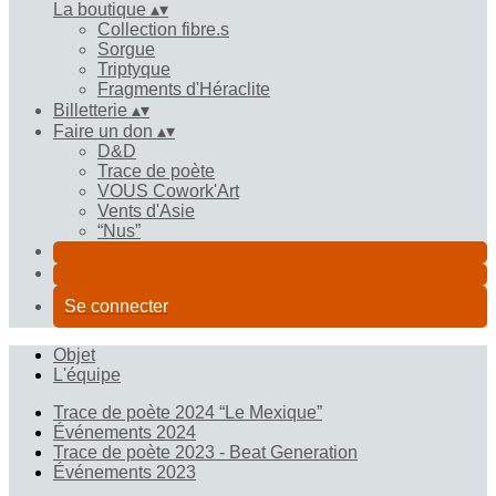
La boutique
▴
▾
Collection fibre.s
Sorgue
Triptyque
Fragments d'Héraclite
Billetterie
▴
▾
Faire un don
▴
▾
D&D
Trace de poète
VOUS Cowork'Art
Vents d'Asie
“Nus”
Se connecter
Objet
L'équipe
Trace de poète 2024 “Le Mexique”
Événements 2024
Trace de poète 2023 - Beat Generation
Événements 2023