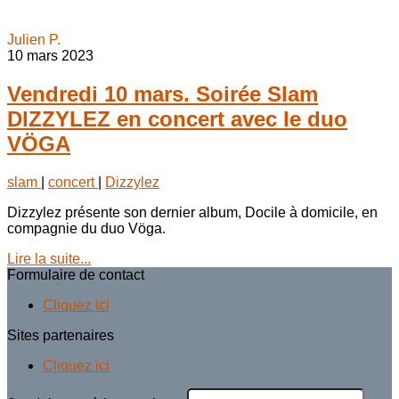
Julien P.
10 mars 2023
Vendredi 10 mars. Soirée Slam
DIZZYLEZ en concert avec le duo
VÖGA
slam
|
concert
|
Dizzylez
Dizzylez présente son dernier album, Docile à domicile, en
compagnie du duo Vöga.
Lire la suite...
Formulaire de contact
Cliquez ici
Sites partenaires
Cliquez ici