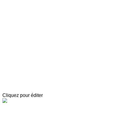
Exporter les lignes sélectionnées
Exporter toutes les colonnes
Exporter uniquement les colonnes affichées
Menu
<
>
Trace de poète 2024 “Le Mexique”
Événements 2024
Trace de poète 2023 - Beat Generation
Événements 2023
?>
Images de la page d'accueil
Cliquez pour éditer