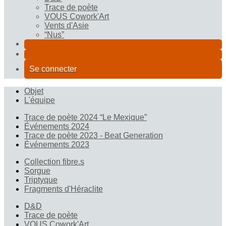
Trace de poète
VOUS Cowork'Art
Vents d'Asie
“Nus”
Se connecter
Objet
L'équipe
Trace de poète 2024 “Le Mexique”
Événements 2024
Trace de poète 2023 - Beat Generation
Événements 2023
Collection fibre.s
Sorgue
Triptyque
Fragments d'Héraclite
D&D
Trace de poète
VOUS Cowork'Art