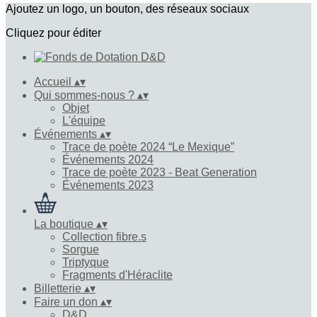
Ajoutez un logo, un bouton, des réseaux sociaux
Cliquez pour éditer
Accueil
▴
▾
Qui sommes-nous ?
▴
▾
Objet
L'équipe
Événements
▴
▾
Trace de poète 2024 “Le Mexique”
Événements 2024
Trace de poète 2023 - Beat Generation
Événements 2023
La boutique
▴
▾
Collection fibre.s
Sorgue
Triptyque
Fragments d'Héraclite
Billetterie
▴
▾
Faire un don
▴
▾
D&D