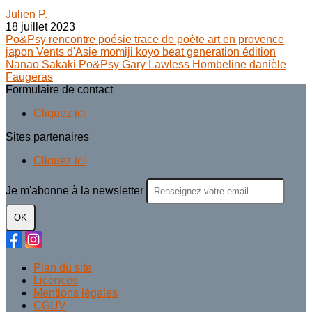
Julien P.
18 juillet 2023
Po&Psy
rencontre
poésie
trace de poète
art en provence
japon
Vents d'Asie
momiji koyo
beat generation
édition
Nanao Sakaki
Po&Psy
Gary Lawless
Hombeline
danièle
Faugeras
Formulaire de contact
Cliquez ici
Sites partenaires
Cliquez ici
Je m'abonne à la newsletter
OK
Plan du site
Licences
Mentions légales
CGUV