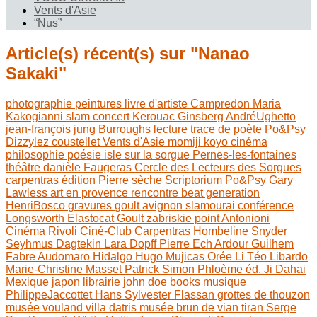
Vents d'Asie
“Nus”
Article(s) récent(s) sur "Nanao
Sakaki"
photographie
peintures
livre d'artiste
Campredon
Maria
Kakogianni
slam
concert
Kerouac
Ginsberg
AndréUghetto
jean-françois jung
Burroughs
lecture
trace de poète
Po&Psy
Dizzylez
coustellet
Vents d'Asie
momiji koyo
cinéma
philosophie
poésie
isle sur la sorgue
Pernes-les-fontaines
théâtre
danièle Faugeras
Cercle des Lecteurs des Sorgues
carpentras
édition
Pierre sèche
Scriptorium
Po&Psy
Gary
Lawless
art en provence
rencontre
beat generation
HenriBosco
gravures
goult
avignon
slamourai
conférence
Longsworth
Elastocat
Goult
zabriskie point
Antonioni
Cinéma Rivoli
Ciné-Club Carpentras
Hombeline
Snyder
Seyhmus Dagtekin
Lara Dopff
Pierre Ech Ardour
Guilhem
Fabre
Audomaro Hidalgo
Hugo Mujicas
Orée Li
Téo Libardo
Marie-Christine Masset
Patrick Simon
Phloème éd.
Ji Dahai
Mexique
japon
librairie john doe books
musique
PhilippeJaccottet
Hans Sylvester
Flassan
grottes de thouzon
musée vouland
villa datris
musée brun de vian tiran
Serge