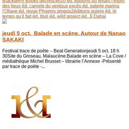
Blackberry Books
decrescenzo éd.
éditions du levant
l'esprit
des lieux éd.
carnets du ventoux
excès éd.
galerie marina
l'Ollave éd.
revue Phoenix
propos2éditions
quiero éd.
le
temps qu'il fait éd.
tituli éd.
wild project éd.
Ji Dahai
jeudi 5 oct. Balade en scène. Autour de Nanao
SAKAKI
Festival trace de poète – Beat Generationjeudi 5 oct. 18 h
30Site du Groseau, Malaucène.Balade en scène – La Cove /
médiathèque Michel Brusset – librairie l’Annexe -Présenté
par trace de poète -...