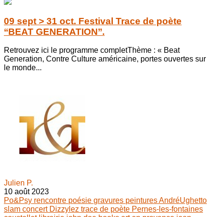
09 sept > 31 oct. Festival Trace de poète
‘‘BEAT GENERATION’’.
Retrouvez ici le programme completThème : « Beat
Generation, Contre Culture américaine, portes ouvertes sur
le monde...
Julien P.
10 août 2023
Po&Psy
rencontre
poésie
gravures
peintures
AndréUghetto
slam
concert
Dizzylez
trace de poète
Pernes-les-fontaines