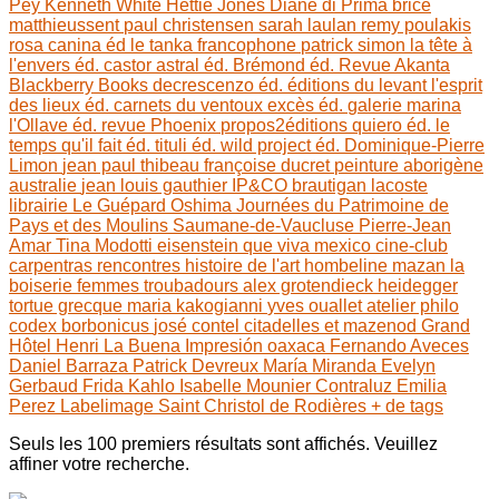
Pey
Kenneth White
Hettie Jones
Diane di Prima
brice
matthieussent
paul christensen
sarah laulan
remy poulakis
rosa canina éd
le tanka francophone
patrick simon
la tête à
l'envers éd.
castor astral éd.
Brémond éd.
Revue Akanta
Blackberry Books
decrescenzo éd.
éditions du levant
l'esprit
des lieux éd.
carnets du ventoux
excès éd.
galerie marina
l'Ollave éd.
revue Phoenix
propos2éditions
quiero éd.
le
temps qu'il fait éd.
tituli éd.
wild project éd.
Dominique-Pierre
Limon
jean paul thibeau
françoise ducret
peinture aborigène
australie
jean louis gauthier
IP&CO
brautigan
lacoste
librairie Le Guépard
Oshima
Journées du Patrimoine de
Pays et des Moulins
Saumane-de-Vaucluse
Pierre-Jean
Amar
Tina Modotti
eisenstein
que viva mexico
cine-club
carpentras
rencontres histoire de l'art
hombeline
mazan
la
boiserie
femmes troubadours
alex grotendieck
heidegger
tortue grecque
maria kakogianni
yves ouallet
atelier philo
codex borbonicus
josé contel
citadelles et mazenod
Grand
Hôtel Henri
La Buena Impresión
oaxaca
Fernando Aveces
Daniel Barraza
Patrick Devreux
María Miranda
Evelyn
Gerbaud
Frida Kahlo
Isabelle Mounier
Contraluz
Emilia
Perez
Labelimage
Saint Christol de Rodières
+ de tags
Seuls les 100 premiers résultats sont affichés. Veuillez
affiner votre recherche.