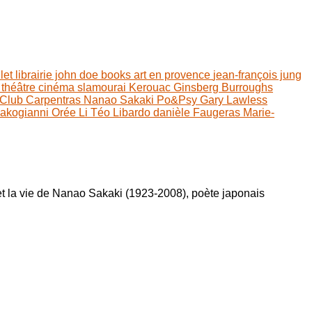
llet
librairie john doe books
art en provence
jean-françois jung
n
théâtre
cinéma
slamourai
Kerouac
Ginsberg
Burroughs
Club Carpentras
Nanao Sakaki
Po&Psy
Gary Lawless
Kakogianni
Orée Li
Téo Libardo
danièle Faugeras
Marie-
et la vie de Nanao Sakaki (1923-2008), poète japonais