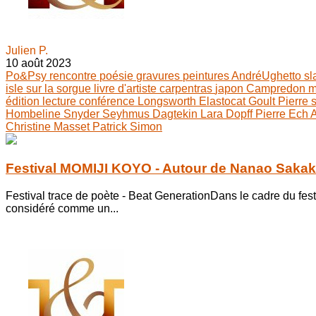
Julien P.
10 août 2023
Po&Psy
rencontre
poésie
gravures
peintures
AndréUghetto
s
isle sur la sorgue
livre d'artiste
carpentras
japon
Campredon
m
édition
lecture
conférence
Longsworth
Elastocat
Goult
Pierre
Hombeline
Snyder
Seyhmus Dagtekin
Lara Dopff
Pierre Ech 
Christine Masset
Patrick Simon
Festival MOMIJI KOYO - Autour de Nanao Sakak
Festival trace de poète - Beat GenerationDans le cadre du fe
considéré comme un...