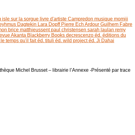
g
isle sur la sorgue
livre d'artiste
Campredon
musique
momiji
eyhmus Dagtekin
Lara Dopff
Pierre Ech Ardour
Guilhem Fabre
imon
brice matthieussent
paul christensen
sarah laulan
remy
evue Akanta
Blackberry Books
decrescenzo éd.
éditions du
.
le temps qu'il fait éd.
tituli éd.
wild project éd.
Ji Dahai
èque Michel Brusset – librairie l’Annexe -Présenté par trace