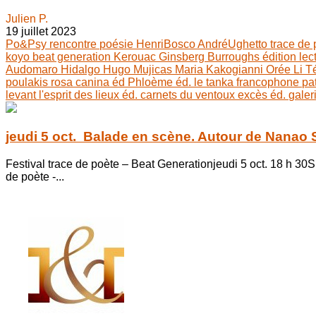
Julien P.
19 juillet 2023
Po&Psy
rencontre
poésie
HenriBosco
AndréUghetto
trace de
koyo
beat generation
Kerouac
Ginsberg
Burroughs
édition
lec
Audomaro Hidalgo
Hugo Mujicas
Maria Kakogianni
Orée Li
T
poulakis
rosa canina éd
Phloème éd.
le tanka francophone
pa
levant
l'esprit des lieux éd.
carnets du ventoux
excès éd.
galer
jeudi 5 oct. Balade en scène. Autour de Nanao
Festival trace de poète – Beat Generationjeudi 5 oct. 18 h 3
de poète -...