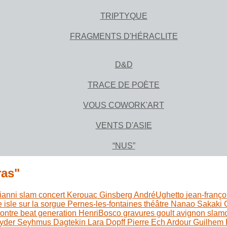
TRIPTYQUE
FRAGMENTS D'HÉRACLITE
D&D
TRACE DE POÈTE
VOUS COWORK'ART
VENTS D'ASIE
“NUS”
ras"
ianni
slam
concert
Kerouac
Ginsberg
AndréUghetto
jean-franço
e
isle sur la sorgue
Pernes-les-fontaines
théâtre
Nanao Sakaki
contre
beat generation
HenriBosco
gravures
goult
avignon
slam
yder
Seyhmus Dagtekin
Lara Dopff
Pierre Ech Ardour
Guilhem