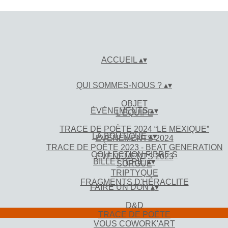
ACCUEIL
▴
▾
QUI SOMMES-NOUS ?
▴
▾
OBJET
ÉVÉNEMENTS
▴
▾
L'ÉQUIPE
TRACE DE POÈTE 2024 “LE MEXIQUE”
LA BOUTIQUE
▴
▾
ÉVÉNEMENTS 2024
TRACE DE POÈTE 2023 - BEAT GENERATION
COLLECTION FIBRE.S
ÉVÉNEMENTS 2023
BILLETTERIE
▴
▾
SORGUE
TRIPTYQUE
FRAGMENTS D'HÉRACLITE
FAIRE UN DON
▴
▾
D&D
TRACE DE POÈTE
VOUS COWORK'ART