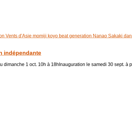
pon
Vents d'Asie
momiji koyo
beat generation
Nanao Sakaki
dan
ion indépendante
au dimanche 1 oct. 10h à 18hInauguration le samedi 30 sept. à