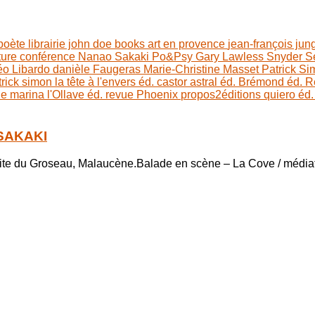
 poète
librairie john doe books
art en provence
jean-françois jun
ture
conférence
Nanao Sakaki
Po&Psy
Gary Lawless
Snyder
S
éo Libardo
danièle Faugeras
Marie-Christine Masset
Patrick S
trick simon
la tête à l'envers éd.
castor astral éd.
Brémond éd.
R
ie marina
l'Ollave éd.
revue Phoenix
propos2éditions
quiero éd
 SAKAKI
0Site du Groseau, Malaucène.Balade en scène – La Cove / médiath