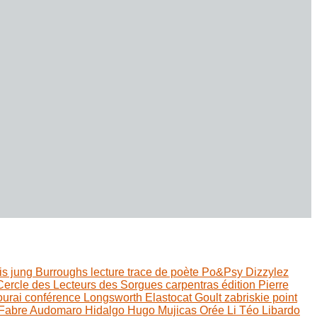
is jung
Burroughs
lecture
trace de poète
Po&Psy
Dizzylez
Cercle des Lecteurs des Sorgues
carpentras
édition
Pierre
ourai
conférence
Longsworth
Elastocat
Goult
zabriskie point
 Fabre
Audomaro Hidalgo
Hugo Mujicas
Orée Li
Téo Libardo