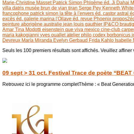
Marie-Christine Masset
Patrick Simon
Phloème éd.
Ji Dahai
M
villa datris
musée brun de vian tiran
Serge Pey
Kenneth Whit
francophone
patrick simon
la tête à l'envers éd.
castor astral é
excès éd.
galerie marina
l'Ollave éd.
revue Phoenix
propos2éd
peinture aborigène
australie
jean louis gauthier
IP&CO
brauti
Amar
Tina Modotti
eisenstein
que viva mexico
cine-club carpe
maria kakogianni
yves ouallet
atelier philo
codex borbonicus
j
Devreux
María Miranda
Evelyn Gerbaud
Frida Kahlo
Isabelle
Seuls les 100 premiers résultats sont affichés. Veuillez affiner
09 sept > 31 oct. Festival Trace de poète ‘‘BEA
Retrouvez ici le programme completThème : « Beat Generation,