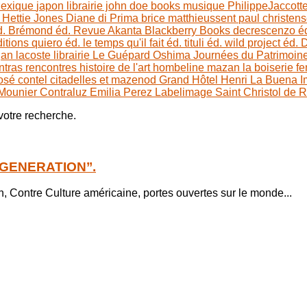
exique
japon
librairie john doe books
musique
PhilippeJaccott
e
Hettie Jones
Diane di Prima
brice matthieussent
paul christen
d.
Brémond éd.
Revue Akanta
Blackberry Books
decrescenzo é
itions
quiero éd.
le temps qu'il fait éd.
tituli éd.
wild project éd.
D
gan
lacoste
librairie Le Guépard
Oshima
Journées du Patrimoin
ntras
rencontres histoire de l'art
hombeline
mazan
la boiserie
f
osé contel
citadelles et mazenod
Grand Hôtel Henri
La Buena I
 Mounier
Contraluz
Emilia Perez
Labelimage
Saint Christol de 
 votre recherche.
T GENERATION’’.
 Contre Culture américaine, portes ouvertes sur le monde...