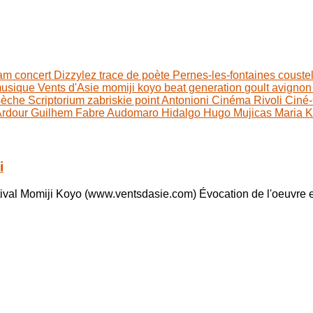
lam
concert
Dizzylez
trace de poète
Pernes-les-fontaines
couste
usique
Vents d'Asie
momiji koyo
beat generation
goult
avigno
 sèche
Scriptorium
zabriskie point
Antonioni
Cinéma Rivoli
Ciné-
Ardour
Guilhem Fabre
Audomaro Hidalgo
Hugo Mujicas
Maria 
i
stival Momiji Koyo (www.ventsdasie.com) Évocation de l'oeuvre 