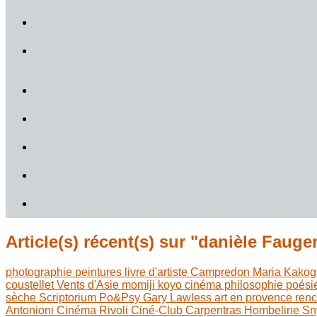
Article(s) récent(s) sur "danièle Fauge
photographie
peintures
livre d'artiste
Campredon
Maria Kakog
coustellet
Vents d'Asie
momiji koyo
cinéma
philosophie
poési
sèche
Scriptorium
Po&Psy
Gary Lawless
art en provence
ren
Antonioni
Cinéma Rivoli
Ciné-Club Carpentras
Hombeline
Sn