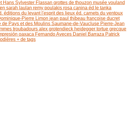
et
Hans Sylvester
Flassan
grottes de thouzon
musée vouland
sen
sarah laulan
remy poulakis
rosa canina éd
le tanka
d.
éditions du levant
l'esprit des lieux éd.
carnets du ventoux
ominique-Pierre Limon
jean paul thibeau
françoise ducret
e de Pays et des Moulins
Saumane-de-Vaucluse
Pierre-Jean
emmes troubadours
alex grotendieck
heidegger
tortue grecque
mpresión
oaxaca
Fernando Aveces
Daniel Barraza
Patrick
Rodières
+ de tags