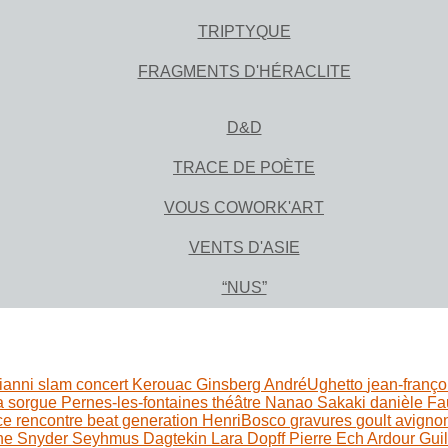
TRIPTYQUE
FRAGMENTS D'HÉRACLITE
D&D
TRACE DE POÈTE
VOUS COWORK'ART
VENTS D'ASIE
“NUS”
ianni
slam
concert
Kerouac
Ginsberg
AndréUghetto
jean-franço
la sorgue
Pernes-les-fontaines
théâtre
Nanao Sakaki
danièle F
nce
rencontre
beat generation
HenriBosco
gravures
goult
avigno
ne
Snyder
Seyhmus Dagtekin
Lara Dopff
Pierre Ech Ardour
Gui