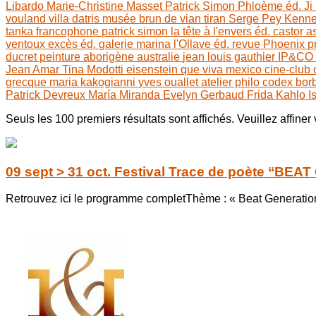
Libardo
Marie-Christine Masset
Patrick Simon
Phloème éd.
Ji
vouland
villa datris
musée brun de vian tiran
Serge Pey
Kenne
tanka francophone
patrick simon
la tête à l'envers éd.
castor a
ventoux
excès éd.
galerie marina
l'Ollave éd.
revue Phoenix
p
ducret
peinture aborigène
australie
jean louis gauthier
IP&CO
Jean Amar
Tina Modotti
eisenstein
que viva mexico
cine-club
grecque
maria kakogianni
yves ouallet
atelier philo
codex bor
Patrick Devreux
María Miranda
Evelyn Gerbaud
Frida Kahlo
I
Seuls les 100 premiers résultats sont affichés. Veuillez affiner
09 sept > 31 oct. Festival Trace de poète ‘‘BEA
Retrouvez ici le programme completThème : « Beat Generation,