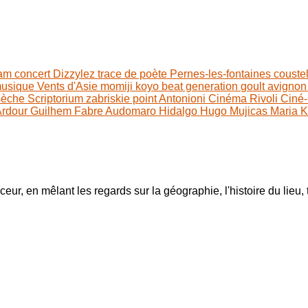
lam
concert
Dizzylez
trace de poète
Pernes-les-fontaines
couste
usique
Vents d'Asie
momiji koyo
beat generation
goult
avigno
 sèche
Scriptorium
zabriskie point
Antonioni
Cinéma Rivoli
Ciné-
Ardour
Guilhem Fabre
Audomaro Hidalgo
Hugo Mujicas
Maria 
ur, en mêlant les regards sur la géographie, l'histoire du lieu, t