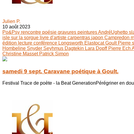
Julien P.
10 août 2023
Po&Psy
rencontre
poésie
gravures
peintures
AndréUghetto
s
isle sur la sorgue
livre d'artiste
carpentras
japon
Campredon
m
édition
lecture
conférence
Longsworth
Elastocat
Goult
Pierre
Hombeline
Snyder
Seyhmus Dagtekin
Lara Dopff
Pierre Ech 
Christine Masset
Patrick Simon
samedi 9 sept. Caravane poétique à Goult.
Festival Trace de poète - la Beat GenerationPérégriner en douce