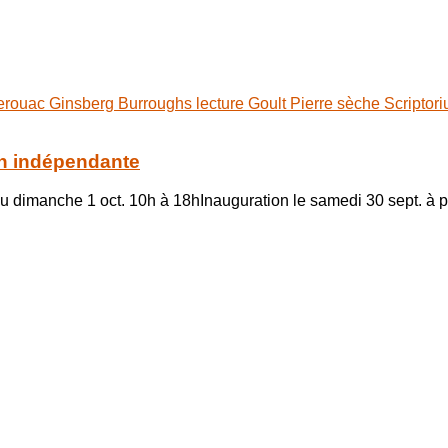
erouac
Ginsberg
Burroughs
lecture
Goult
Pierre sèche
Scriptor
ion indépendante
au dimanche 1 oct. 10h à 18hInauguration le samedi 30 sept. à