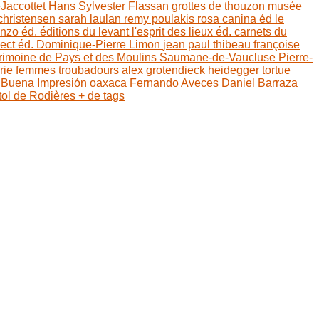
eJaccottet
Hans Sylvester
Flassan
grottes de thouzon
musée
christensen
sarah laulan
remy poulakis
rosa canina éd
le
nzo éd.
éditions du levant
l'esprit des lieux éd.
carnets du
ject éd.
Dominique-Pierre Limon
jean paul thibeau
françoise
rimoine de Pays et des Moulins
Saumane-de-Vaucluse
Pierre-
erie
femmes troubadours
alex grotendieck
heidegger
tortue
 Buena Impresión
oaxaca
Fernando Aveces
Daniel Barraza
tol de Rodières
+ de tags