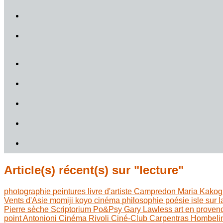
Article(s) récent(s) sur "lecture"
photographie
peintures
livre d'artiste
Campredon
Maria Kakog
Vents d'Asie
momiji koyo
cinéma
philosophie
poésie
isle sur 
Pierre sèche
Scriptorium
Po&Psy
Gary Lawless
art en prove
point
Antonioni
Cinéma Rivoli
Ciné-Club Carpentras
Hombeli