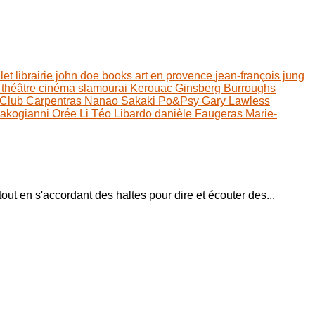
llet
librairie john doe books
art en provence
jean-françois jung
n
théâtre
cinéma
slamourai
Kerouac
Ginsberg
Burroughs
Club Carpentras
Nanao Sakaki
Po&Psy
Gary Lawless
Kakogianni
Orée Li
Téo Libardo
danièle Faugeras
Marie-
out en s'accordant des haltes pour dire et écouter des...