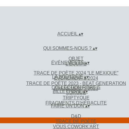
ACCUEIL
▴
▾
QUI SOMMES-NOUS ?
▴
▾
OBJET
ÉVÉNEMENTS
▴
▾
L'ÉQUIPE
TRACE DE POÈTE 2024 “LE MEXIQUE”
LA BOUTIQUE
▴
▾
ÉVÉNEMENTS 2024
TRACE DE POÈTE 2023 - BEAT GENERATION
COLLECTION FIBRE.S
ÉVÉNEMENTS 2023
BILLETTERIE
▴
▾
SORGUE
TRIPTYQUE
FRAGMENTS D'HÉRACLITE
FAIRE UN DON
▴
▾
D&D
TRACE DE POÈTE
VOUS COWORK'ART