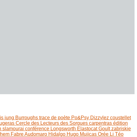
is jung
Burroughs
trace de poète
Po&Psy
Dizzylez
coustellet
augeras
Cercle des Lecteurs des Sorgues
carpentras
édition
n
slamourai
conférence
Longsworth
Elastocat
Goult
zabriskie
lhem Fabre
Audomaro Hidalgo
Hugo Mujicas
Orée Li
Téo