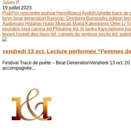
Julien P.
19 juillet 2023
Po&Psy
rencontre
poésie
HenriBosco
AndréUghetto
trace de
koyo
beat generation
Kerouac
Ginsberg
Burroughs
édition
lec
Audomaro Hidalgo
Hugo Mujicas
Maria Kakogianni
Orée Li
T
poulakis
rosa canina éd
Phloème éd.
le tanka francophone
pa
levant
l'esprit des lieux éd.
carnets du ventoux
excès éd.
galer
vendredi 13 oct. Lecture performée “Femmes de
Festival Trace de poète – Beat GenerationVendredi 13 oct. 20
accompagnée...