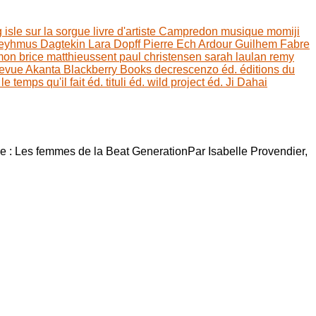
g
isle sur la sorgue
livre d'artiste
Campredon
musique
momiji
eyhmus Dagtekin
Lara Dopff
Pierre Ech Ardour
Guilhem Fabre
imon
brice matthieussent
paul christensen
sarah laulan
remy
evue Akanta
Blackberry Books
decrescenzo éd.
éditions du
.
le temps qu'il fait éd.
tituli éd.
wild project éd.
Ji Dahai
e : Les femmes de la Beat GenerationPar Isabelle Provendier,