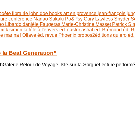
 poète
librairie john doe books
art en provence
jean-françois jun
ture
conférence
Nanao Sakaki
Po&Psy
Gary Lawless
Snyder
S
éo Libardo
danièle Faugeras
Marie-Christine Masset
Patrick S
trick simon
la tête à l'envers éd.
castor astral éd.
Brémond éd.
R
ie marina
l'Ollave éd.
revue Phoenix
propos2éditions
quiero éd
 la Beat Generation”
 hGalerie Retour de Voyage, Isle-sur-la-SorgueLecture performé