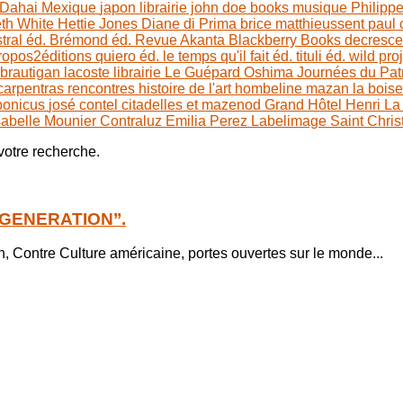
 Dahai
Mexique
japon
librairie john doe books
musique
Philipp
th White
Hettie Jones
Diane di Prima
brice matthieussent
paul 
stral éd.
Brémond éd.
Revue Akanta
Blackberry Books
decresce
ropos2éditions
quiero éd.
le temps qu'il fait éd.
tituli éd.
wild pro
brautigan
lacoste
librairie Le Guépard
Oshima
Journées du Pat
 carpentras
rencontres histoire de l'art
hombeline
mazan
la bois
bonicus
josé contel
citadelles et mazenod
Grand Hôtel Henri
La
sabelle Mounier
Contraluz
Emilia Perez
Labelimage
Saint Chris
 votre recherche.
T GENERATION’’.
 Contre Culture américaine, portes ouvertes sur le monde...