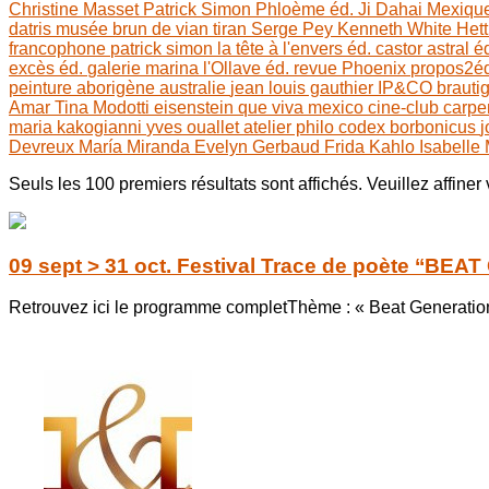
Christine Masset
Patrick Simon
Phloème éd.
Ji Dahai
Mexiqu
datris
musée brun de vian tiran
Serge Pey
Kenneth White
Het
francophone
patrick simon
la tête à l'envers éd.
castor astral é
excès éd.
galerie marina
l'Ollave éd.
revue Phoenix
propos2éd
peinture aborigène
australie
jean louis gauthier
IP&CO
brauti
Amar
Tina Modotti
eisenstein
que viva mexico
cine-club carpe
maria kakogianni
yves ouallet
atelier philo
codex borbonicus
j
Devreux
María Miranda
Evelyn Gerbaud
Frida Kahlo
Isabelle
Seuls les 100 premiers résultats sont affichés. Veuillez affiner
09 sept > 31 oct. Festival Trace de poète ‘‘BEA
Retrouvez ici le programme completThème : « Beat Generation,