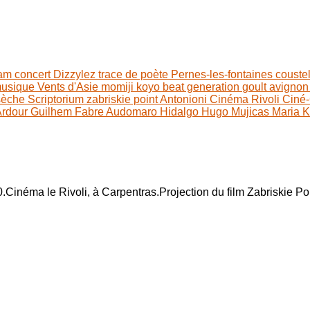
lam
concert
Dizzylez
trace de poète
Pernes-les-fontaines
couste
usique
Vents d'Asie
momiji koyo
beat generation
goult
avigno
 sèche
Scriptorium
zabriskie point
Antonioni
Cinéma Rivoli
Ciné-
Ardour
Guilhem Fabre
Audomaro Hidalgo
Hugo Mujicas
Maria 
.Cinéma le Rivoli, à Carpentras.Projection du film Zabriskie P