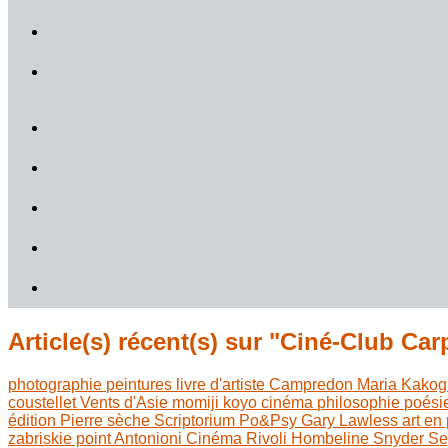
Article(s) récent(s) sur "Ciné-Club Car
photographie
peintures
livre d'artiste
Campredon
Maria Kakog
coustellet
Vents d'Asie
momiji koyo
cinéma
philosophie
poési
édition
Pierre sèche
Scriptorium
Po&Psy
Gary Lawless
art en
zabriskie point
Antonioni
Cinéma Rivoli
Hombeline
Snyder
Se