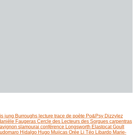
is jung
Burroughs
lecture
trace de poète
Po&Psy
Dizzylez
danièle Faugeras
Cercle des Lecteurs des Sorgues
carpentras
avignon
slamourai
conférence
Longsworth
Elastocat
Goult
udomaro Hidalgo
Hugo Mujicas
Orée Li
Téo Libardo
Marie-