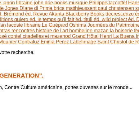
e
japon
librairie john doe books
musique
PhilippeJaccottet
Hans
tie Jones
Diane di Prima
brice matthieussent
paul christensen
s
d.
Brémond éd.
Revue Akanta
Blackberry Books
decrescenzo é
itions
quiero éd.
le temps qu'il fait éd.
tituli éd.
wild project éd.
D
gan
lacoste
librairie Le Guépard
Oshima
Journées du Patrimoin
ntras
rencontres histoire de l'art
hombeline
mazan
la boiserie
f
osé contel
citadelles et mazenod
Grand Hôtel Henri
La Buena I
 Mounier
Contraluz
Emilia Perez
Labelimage
Saint Christol de 
 votre recherche.
T GENERATION’’.
 Contre Culture américaine, portes ouvertes sur le monde...