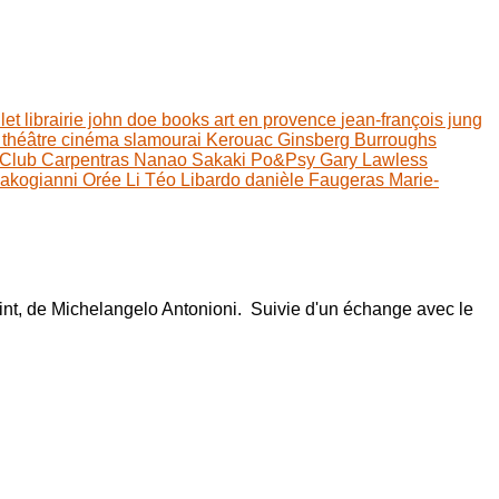
llet
librairie john doe books
art en provence
jean-françois jung
n
théâtre
cinéma
slamourai
Kerouac
Ginsberg
Burroughs
Club Carpentras
Nanao Sakaki
Po&Psy
Gary Lawless
Kakogianni
Orée Li
Téo Libardo
danièle Faugeras
Marie-
oint, de Michelangelo Antonioni. Suivie d'un échange avec le