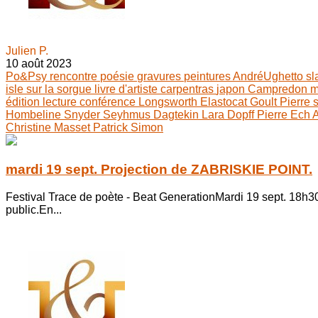
Julien P.
10 août 2023
Po&Psy
rencontre
poésie
gravures
peintures
AndréUghetto
s
isle sur la sorgue
livre d'artiste
carpentras
japon
Campredon
m
édition
lecture
conférence
Longsworth
Elastocat
Goult
Pierre
Hombeline
Snyder
Seyhmus Dagtekin
Lara Dopff
Pierre Ech 
Christine Masset
Patrick Simon
mardi 19 sept. Projection de ZABRISKIE POINT.
Festival Trace de poète - Beat GenerationMardi 19 sept. 18h30
public.En...