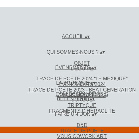
ACCUEIL
▴
▾
QUI SOMMES-NOUS ?
▴
▾
OBJET
ÉVÉNEMENTS
▴
▾
L'ÉQUIPE
TRACE DE POÈTE 2024 “LE MEXIQUE”
LA BOUTIQUE
▴
▾
ÉVÉNEMENTS 2024
TRACE DE POÈTE 2023 - BEAT GENERATION
COLLECTION FIBRE.S
ÉVÉNEMENTS 2023
BILLETTERIE
▴
▾
SORGUE
TRIPTYQUE
FRAGMENTS D'HÉRACLITE
FAIRE UN DON
▴
▾
D&D
TRACE DE POÈTE
VOUS COWORK'ART