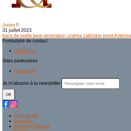
Julien P.
31 juillet 2023
trace de poète
beat generation
cinéma
zabriskie point
Antonio
Formulaire de contact
Cliquez ici
Sites partenaires
Cliquez ici
Je m'abonne à la newsletter
OK
Plan du site
Licences
Mentions légales