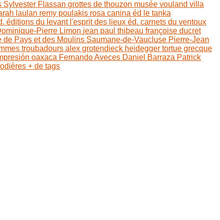
 Sylvester
Flassan
grottes de thouzon
musée vouland
villa
arah laulan
remy poulakis
rosa canina éd
le tanka
d.
éditions du levant
l'esprit des lieux éd.
carnets du ventoux
ominique-Pierre Limon
jean paul thibeau
françoise ducret
e de Pays et des Moulins
Saumane-de-Vaucluse
Pierre-Jean
emmes troubadours
alex grotendieck
heidegger
tortue grecque
mpresión
oaxaca
Fernando Aveces
Daniel Barraza
Patrick
Rodières
+ de tags