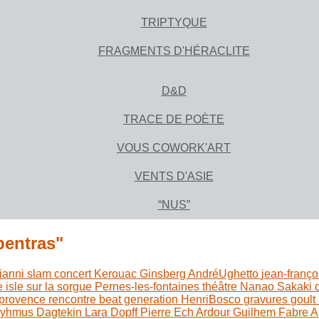
TRIPTYQUE
FRAGMENTS D'HÉRACLITE
D&D
TRACE DE POÈTE
VOUS COWORK'ART
VENTS D'ASIE
“NUS”
pentras"
ianni
slam
concert
Kerouac
Ginsberg
AndréUghetto
jean-franço
e
isle sur la sorgue
Pernes-les-fontaines
théâtre
Nanao Sakaki
 provence
rencontre
beat generation
HenriBosco
gravures
goult
yhmus Dagtekin
Lara Dopff
Pierre Ech Ardour
Guilhem Fabre
A