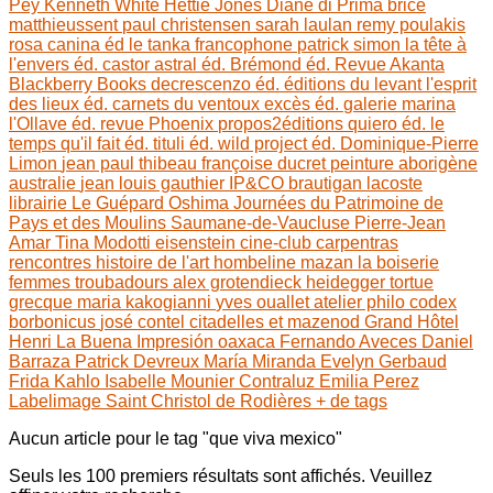
Pey
Kenneth White
Hettie Jones
Diane di Prima
brice
matthieussent
paul christensen
sarah laulan
remy poulakis
rosa canina éd
le tanka francophone
patrick simon
la tête à
l'envers éd.
castor astral éd.
Brémond éd.
Revue Akanta
Blackberry Books
decrescenzo éd.
éditions du levant
l'esprit
des lieux éd.
carnets du ventoux
excès éd.
galerie marina
l'Ollave éd.
revue Phoenix
propos2éditions
quiero éd.
le
temps qu'il fait éd.
tituli éd.
wild project éd.
Dominique-Pierre
Limon
jean paul thibeau
françoise ducret
peinture aborigène
australie
jean louis gauthier
IP&CO
brautigan
lacoste
librairie Le Guépard
Oshima
Journées du Patrimoine de
Pays et des Moulins
Saumane-de-Vaucluse
Pierre-Jean
Amar
Tina Modotti
eisenstein
cine-club carpentras
rencontres histoire de l'art
hombeline
mazan
la boiserie
femmes troubadours
alex grotendieck
heidegger
tortue
grecque
maria kakogianni
yves ouallet
atelier philo
codex
borbonicus
josé contel
citadelles et mazenod
Grand Hôtel
Henri
La Buena Impresión
oaxaca
Fernando Aveces
Daniel
Barraza
Patrick Devreux
María Miranda
Evelyn Gerbaud
Frida Kahlo
Isabelle Mounier
Contraluz
Emilia Perez
Labelimage
Saint Christol de Rodières
+ de tags
Aucun article pour le tag "que viva mexico"
Seuls les 100 premiers résultats sont affichés. Veuillez