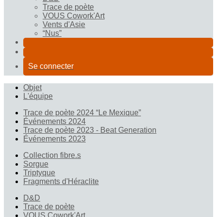
Trace de poète
VOUS Cowork'Art
Vents d'Asie
“Nus”
Se connecter
Objet
L'équipe
Trace de poète 2024 “Le Mexique”
Événements 2024
Trace de poète 2023 - Beat Generation
Événements 2023
Collection fibre.s
Sorgue
Triptyque
Fragments d'Héraclite
D&D
Trace de poète
VOUS Cowork'Art