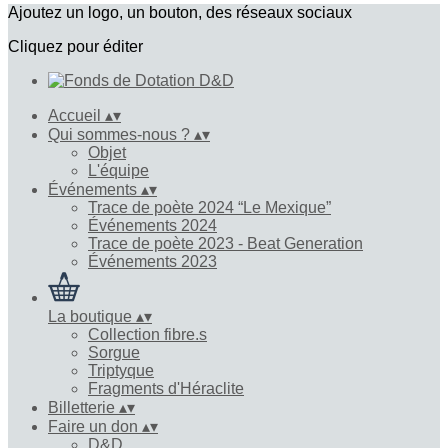
Ajoutez un logo, un bouton, des réseaux sociaux
Cliquez pour éditer
Accueil
▴
▾
Qui sommes-nous ?
▴
▾
Objet
L'équipe
Événements
▴
▾
Trace de poète 2024 “Le Mexique”
Événements 2024
Trace de poète 2023 - Beat Generation
Événements 2023
La boutique
▴
▾
Collection fibre.s
Sorgue
Triptyque
Fragments d'Héraclite
Billetterie
▴
▾
Faire un don
▴
▾
D&D