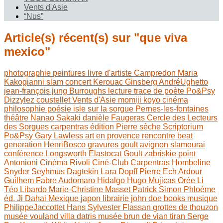
Vents d'Asie
“Nus”
Article(s) récent(s) sur "que viva
mexico"
photographie
peintures
livre d'artiste
Campredon
Maria
Kakogianni
slam
concert
Kerouac
Ginsberg
AndréUghetto
jean-françois jung
Burroughs
lecture
trace de poète
Po&Psy
Dizzylez
coustellet
Vents d'Asie
momiji koyo
cinéma
philosophie
poésie
isle sur la sorgue
Pernes-les-fontaines
théâtre
Nanao Sakaki
danièle Faugeras
Cercle des Lecteurs
des Sorgues
carpentras
édition
Pierre sèche
Scriptorium
Po&Psy
Gary Lawless
art en provence
rencontre
beat
generation
HenriBosco
gravures
goult
avignon
slamourai
conférence
Longsworth
Elastocat
Goult
zabriskie point
Antonioni
Cinéma Rivoli
Ciné-Club Carpentras
Hombeline
Snyder
Seyhmus Dagtekin
Lara Dopff
Pierre Ech Ardour
Guilhem Fabre
Audomaro Hidalgo
Hugo Mujicas
Orée Li
Téo Libardo
Marie-Christine Masset
Patrick Simon
Phloème
éd.
Ji Dahai
Mexique
japon
librairie john doe books
musique
PhilippeJaccottet
Hans Sylvester
Flassan
grottes de thouzon
musée vouland
villa datris
musée brun de vian tiran
Serge