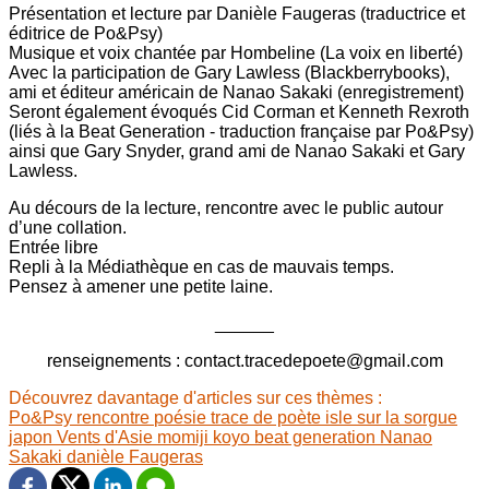
Présentation et lecture par Danièle Faugeras (traductrice et
éditrice de Po&Psy)
Musique et voix chantée par Hombeline (La voix en liberté)
Avec la participation de Gary Lawless (Blackberrybooks),
ami et éditeur américain de Nanao Sakaki (enregistrement)
Seront également évoqués Cid Corman et Kenneth Rexroth
(liés à la Beat Generation - traduction française par Po&Psy)
ainsi que Gary Snyder, grand ami de Nanao Sakaki et Gary
Lawless.
Au décours de la lecture, rencontre avec le public autour
d’une collation.
Entrée libre
Repli à la Médiathèque en cas de mauvais temps.
Pensez à amener une petite laine.
______
renseignements : contact.tracedepoete@gmail.com
Découvrez davantage d'articles sur ces thèmes :
Po&Psy
rencontre
poésie
trace de poète
isle sur la sorgue
japon
Vents d'Asie
momiji koyo
beat generation
Nanao
Sakaki
danièle Faugeras