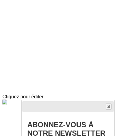
Exporter les lignes sélectionnées
Exporter toutes les colonnes
Exporter uniquement les colonnes affichées
Menu
<
>
Trace de poète 2024 “Le Mexique”
Événements 2024
Trace de poète 2023 - Beat Generation
Événements 2023
?>
Images de la page d'accueil
Cliquez pour éditer
ABONNEZ-VOUS À
NOTRE NEWSLETTER