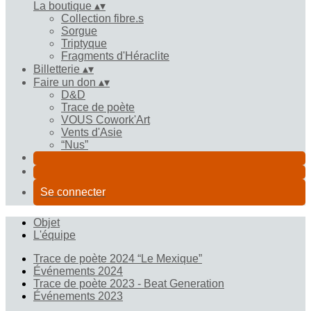
La boutique
▴
▾
Collection fibre.s
Sorgue
Triptyque
Fragments d'Héraclite
Billetterie
▴
▾
Faire un don
▴
▾
D&D
Trace de poète
VOUS Cowork'Art
Vents d'Asie
“Nus”
Se connecter
Objet
L'équipe
Trace de poète 2024 “Le Mexique”
Événements 2024
Trace de poète 2023 - Beat Generation
Événements 2023